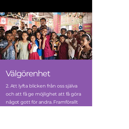
Välgörenhet
2. Att lyfta blicken från oss själva
och att få ge möjlighet att få göra
något gott för andra. Framförallt
barn runt om i vår värld som på ett
eller annat sätt behöver hjälp. Vi
upplever att många känner