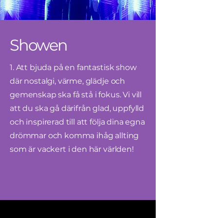
Showen
1. Att bjuda på en fantastisk show
där nostalgi, värme, glädje och
gemenskap ska få stå i fokus. Vi vill
att du ska gå därifrån glad, uppfylld
och inspirerad till att följa dina egna
drömmar och komma ihåg allting
som är vackert i den här världen!