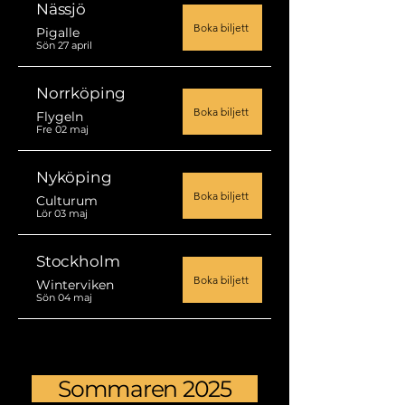
Nässjö
Boka biljett
Pigalle
Sön 27 april
Norrköping
Boka biljett
Flygeln
Fre 02 maj
Nyköping
Boka biljett
Culturum
Lör 03 maj
Stockholm
Boka biljett
Winterviken
Sön 04 maj
Sommaren 2025