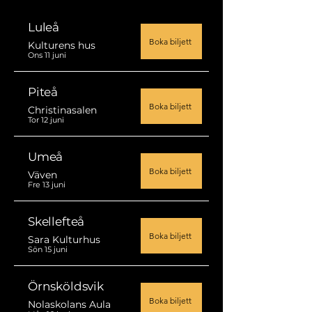
Luleå
Boka biljett
Kulturens hus
Ons 11 juni
Piteå
Boka biljett
Christinasalen
Tor 12 juni
Umeå
Boka biljett
Väven
Fre 13 juni
Skellefteå
Boka biljett
Sara Kulturhus
Sön 15 juni
Örnsköldsvik
Boka biljett
Nolaskolans Aula