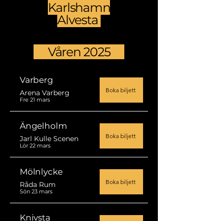
Karlshamn
Alvesta
Våren 2025
Varberg
Boka biljett
Arena Varberg
Fre 21 mars
Ängelholm
Boka biljett
Jarl Kulle Scenen
Lör 22 mars
Mölnlycke
Boka biljett
Råda Rum
Sön 23 mars
Knivsta