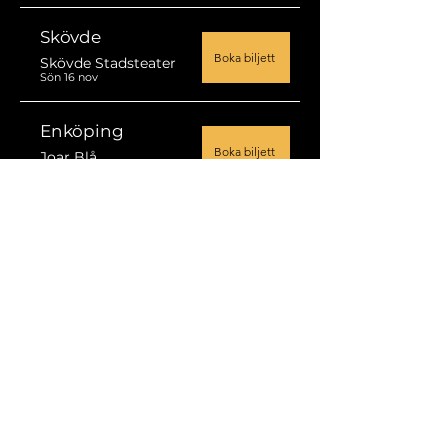
Skövde
Boka biljett
Skövde Stadsteater
Sön 16 nov
Enköping
Boka biljett
Joar Blå
Fre 21 nov
Ludvika
Boka biljett
Ludvika Aveny
Lör 22 nov
Norrtälje
Boka biljett
Roslagsskolans Aula
Sön 23 nov
Våren 2026