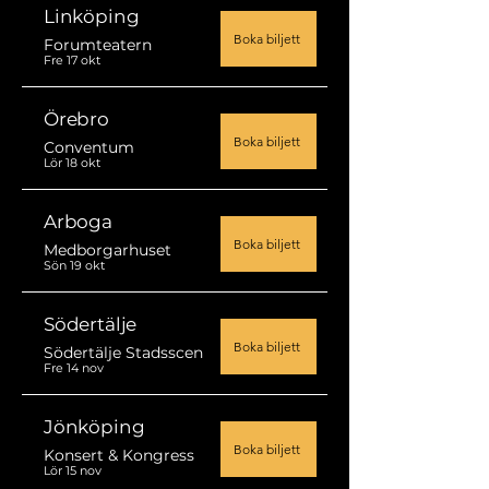
Linköping
Boka biljett
Forumteatern
Fre 17 okt
Örebro
Boka biljett
Conventum
Lör 18 okt
Arboga
Boka biljett
Medborgarhuset
Sön 19 okt
Södertälje
Boka biljett
Södertälje Stadsscen
Fre 14 nov
Jönköping
Boka biljett
Konsert & Kongress
Lör 15 nov