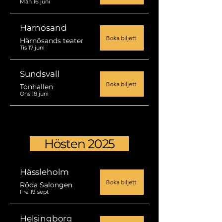
Mån 16 juni
Härnösand
Boka biljett
Härnösands teater
Tis 17 juni
Sundsvall
Boka biljett
Tonhallen
Ons 18 juni
Hösten 2025
Hässleholm
Boka biljett
Röda Salongen
Fre 19 sept
Helsingborg