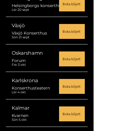
Boka biljett
Helsingborgs konserthus
Lör 20 sept
Växjö
Boka biljett
Växjö Konserthus
Sön 21 sept
Oskarshamn
Boka biljett
Forum
Fre 3 okt
Karlskrona
Boka biljett
Konserthusteatern
Lör 4 okt
Kalmar
Boka biljett
Kvarnen
Sön 5 okt