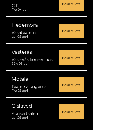
Boka biljett
CIK
Fre 04 april
Hedemora
Boka biljett
Vasateatern
Lör 05 april
Västerås
Boka biljett
Västerås konserthus
Sön 06 april
Motala
Boka biljett
Teatersalongerna
Fre 25 april
Gislaved
Boka biljett
Konsertsalen
Lör 26 april