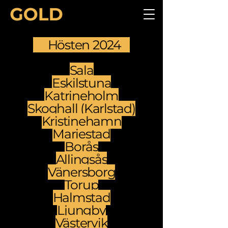
Hösten 2024
Sala
Eskilstuna
Katrineholm
Skoghall (Karlstad)
Kristinehamn
Mariestad
Borås
Allingsås
Vänersborg
Torup
Halmstad
Ljungby
Västervik